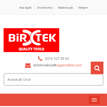
Ana Sayfa
Ürünlerimiz
Hakkımızda
İletişim
0216 527 30 62
birtekmakina@
superonline.com
Toggle
navigat