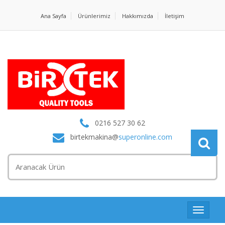
Ana Sayfa
Ürünlerimiz
Hakkımızda
İletişim
0216 527 30 62
birtekmakina@
superonline.com
Toggle
navigat